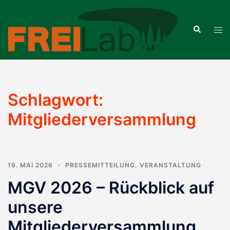
Zum
Inhalt
Suche
Men
springen
ums
Schlagwort:
Mitgliederversammlung
19. MAI 2026
PRESSEMITTEILUNG
,
VERANSTALTUNG
MGV 2026 – Rückblick auf
unsere
Mitgliederversammlung