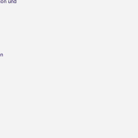
ion und
en