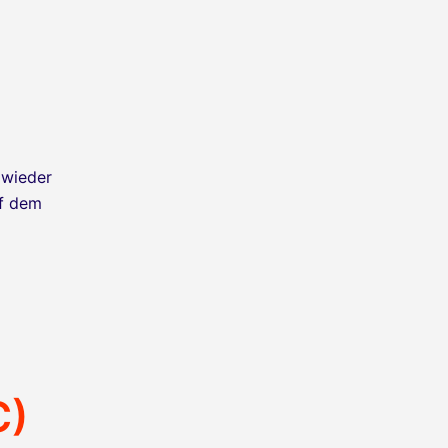
 wieder
uf dem
C)