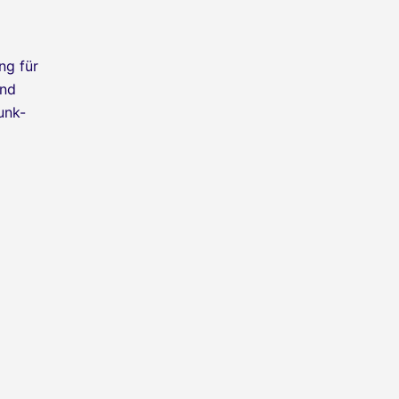
ng für
und
unk-