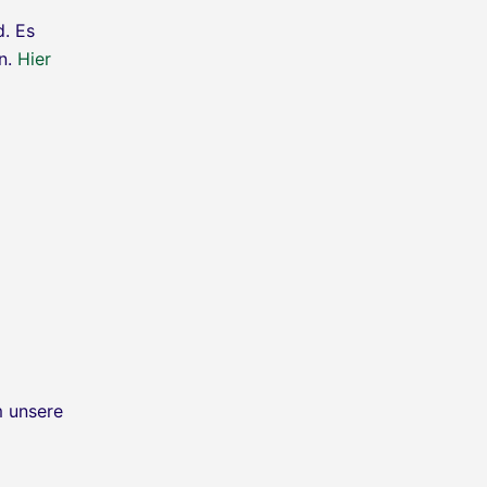
. Es
n.
Hier
m unsere