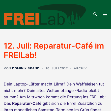
Zum
Inhalt
Suche
Men
springen
ums
12. Juli: Reparatur-Café im
FREILab!
VON
DOMINIK BRAND
10. JULI 2017
ARCHIV
Dein Laptop-Lüfter macht Lärm? Dein Waffeleisen tut
nicht mehr? Dein altes Weltempfänger-Radio bleibt
stumm? Am Mittwoch kommt die Rettung ins FREILab:
Das
Reparatur-Café
gibt sich die Ehre! Zusätzlich zu
ihren monatlichen Samstag-Terminen im Grün findet