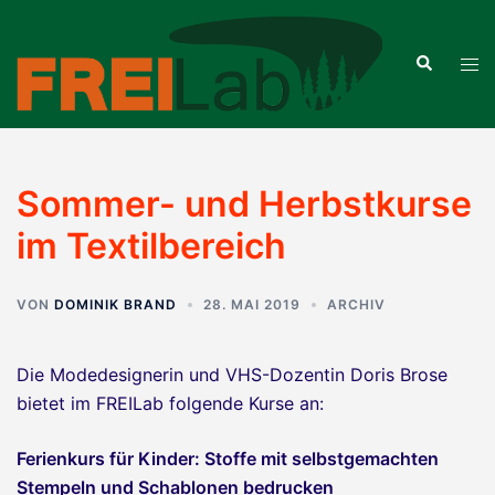
Zum
Inhalt
Suche
Men
springen
ums
Sommer- und Herbstkurse
im Textilbereich
VON
DOMINIK BRAND
28. MAI 2019
ARCHIV
Die Modedesignerin und VHS-Dozentin Doris Brose
bietet im FREILab folgende Kurse an:
Ferienkurs für Kinder: Stoffe mit selbstgemachten
Stempeln und Schablonen bedrucken