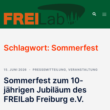
Zum
Inhalt
Suche
Men
springen
ums
Schlagwort:
Sommerfest
15. JUNI 2026
PRESSEMITTEILUNG
,
VERANSTALTUNG
Sommerfest zum 10-
jährigen Jubiläum des
FREILab Freiburg e.V.