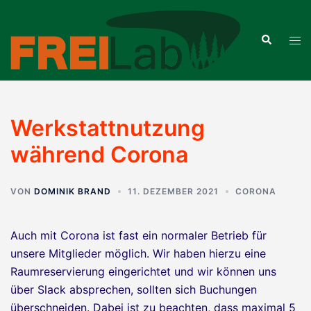
Zum
Inhalt
Suche
Men
springen
ums
Werkstattnutzung
während Corona
VON
DOMINIK BRAND
11. DEZEMBER 2021
CORONA
Auch mit Corona ist fast ein normaler Betrieb für
unsere Mitglieder möglich. Wir haben hierzu eine
Raumreservierung eingerichtet und wir können uns
über Slack absprechen, sollten sich Buchungen
überschneiden. Dabei ist zu beachten, dass maximal 5