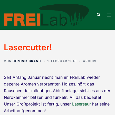
Zum
Inhalt
Suche
Men
springen
ums
Lasercutter!
VON
DOMINIK BRAND
1. FEBRUAR 2018
ARCHIV
Seit Anfang Januar riecht man im FREILab wieder
dezente Aromen verbrannten Holzes, hört das
Rauschen der mächtigen Abluftanlage, sieht es aus der
Nerdkammer blitzen und funkeln. All das bedeutet:
Unser Großprojekt ist fertig, unser
Lasersaur
hat seine
Arbeit aufgenommen!